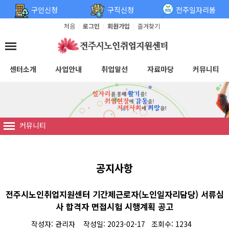
탑메뉴 바로가기
본문 바로가기
구인신청
구직신청
전주일자리봄
처음
로그인
회원가입
즐겨찾기
|
|
|
센터소개
사업안내
취업알선
자료마당
커뮤니티
커뮤니티
공지사항
전주시노인취업지원센터 기간제근로자(노인일자리담당) 서류심
사 합격자 면접시험 시행계획 공고
작성자: 관리자 작성일: 2023-02-17 조회수: 1234