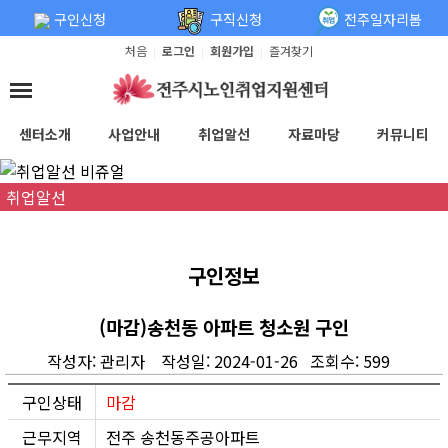
탑메뉴 바로가기
본문 바로가기
구인신청
구직신청
전주일자리봄
처음
로그인
회원가입
즐겨찾기
|
|
|
센터소개
사업안내
취업알선
자료마당
커뮤니티
취업알선
구인정보
(마감)송천동 아파트 청소원 구인
작성자: 관리자 작성일: 2024-01-26 조회수: 599
구인상태
마감
근무지역
전주 송천동주공아파트