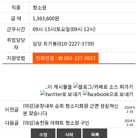
직종
청소원
급 여
1,363,600원
근무시간
09시-15시(토요일(09시-12시)
취업담당
담당 최기봉(010-2227-3759)
자
지원방법
전화연결 : ☎ 063-227-0857
..이 게시물을
(마감)공장내부 순회 청소미화원 근면 성실하신
2024-0
이전글
1-30
분 찾습니다
2024-0
다음글
(마감)송천동 아파트 청소원 구인
1-26