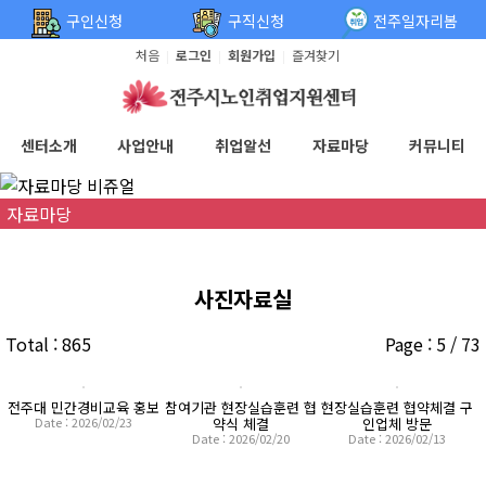
탑메뉴 바로가기
본문 바로가기
구인신청
구직신청
전주일자리봄
처음
로그인
회원가입
즐겨찾기
|
|
|
센터소개
사업안내
취업알선
자료마당
커뮤니티
자료마당
사진자료실
Total : 865
Page : 5 / 73
전주대 민간경비교육 홍보
참여기관 현장실습훈련 협
현장실습훈련 협약체결 구
Date : 2026/02/23
약식 체결
인업체 방문
Date : 2026/02/20
Date : 2026/02/13