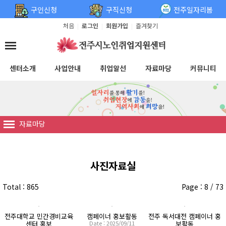
탑메뉴 바로가기
본문 바로가기
구인신청
구직신청
전주일자리봄
처음
로그인
회원가입
즐겨찾기
|
|
|
센터소개
사업안내
취업알선
자료마당
커뮤니티
자료마당
사진자료실
Total : 865
Page : 8 / 73
전주대학교 민간경비교육
캠페이너 홍보활동
전주 독서대전 캠페이너 홍
센터 홍보
Date : 2025/09/11
보활동