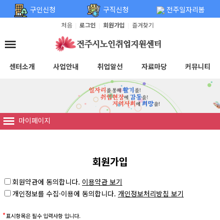
탑메뉴 바로가기
본문 바로가기
구인신청
구직신청
전주일자리봄
처음
로그인
회원가입
즐겨찾기
|
|
|
센터소개
사업안내
취업알선
자료마당
커뮤니티
마이페이지
회원가입
회원약관에 동의합니다.
이용약관 보기
개인정보를 수집·이용에 동의합니다.
개인정보처리방침 보기
*
표시항목은 필수 입력사항 입니다.