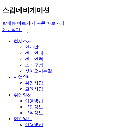
스킵네비게이션
탑메뉴 바로가기
본문 바로가기
메뉴닫기
회사소개
인사말
센터안내
센터연혁
조직구성
찾아오시는길
사업안내
취업사업
교육사업
취업알선
이용방법
구인정보
구직정보
취업알선
이용방법