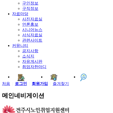
구인정보
구직정보
자료마당
사진자료실
언론홍보
시니어뉴스
서식자료실
관련사이트
커뮤니티
공지사항
소식지
자유게시판
취업자한마디
구인신청
구직신청
전주일자리봄
처음
|
로그인
|
회원가입
|
즐겨찾기
메인네비게이션