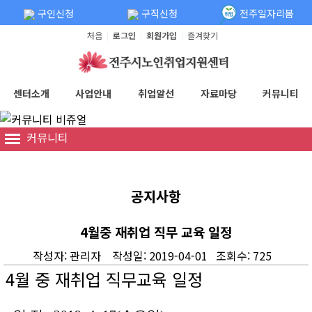
탑메뉴 바로가기
본문 바로가기
구인신청
구직신청
전주일자리봄
처음
로그인
회원가입
즐겨찾기
|
|
|
센터소개
사업안내
취업알선
자료마당
커뮤니티
커뮤니티
공지사항
4월중 재취업 직무 교육 일정
작성자: 관리자 작성일: 2019-04-01 조회수: 725
4
월 중 재취업 직무교육 일정