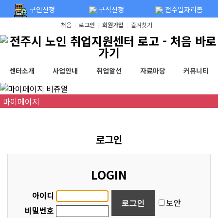
탑메뉴 바로가기
본문 바로가기
구인신청
구직신청
전주일자리봄
처음
로그인
회원가입
즐겨찾기
|
|
|
센터소개
사업안내
취업알선
자료마당
커뮤니티
마이페이지
로그인
LOGIN
아이디
보안
비밀번호